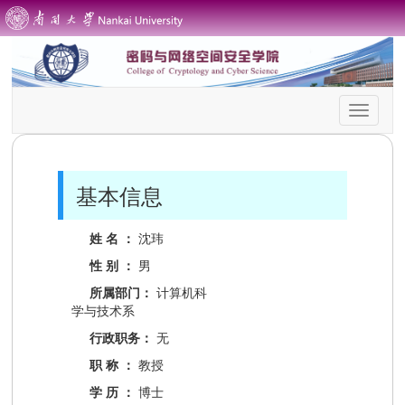
首
页
导
航
基本信息
姓 名 ：
沈玮
性 别 ：
男
所属部门：
计算机科
学与技术系
行政职务：
无
职 称 ：
教授
学 历 ：
博士