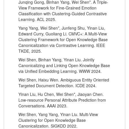
Junqing Gong, Binhan Yang, Wei Shen*. A Triple-
View Framework for Fine-Grained Emotion
Classification with Clustering-Guided Contrastive
Learning. ACL 2025.
Yang Yang, Wei Shen*, Junfeng Shu, Yinan Liu,
Edward Curry, Guoliang Li. CMVC+: A Multi-View
Clustering Framework for Open Knowledge Base
Canonicalization via Contrastive Learning. IEEE
TKDE, 2025.
Wei Shen, Binhan Yang, Yinan Liu. Jointly
Canonicalizing and Linking Open Knowledge Base
via Unified Embedding Learning. WWW 2024.
Wei Shen, Haixu Wen. Ambiguous Entity Oriented
Targeted Document Detection. ICDE 2024.
Yinan Liu, Hu Chen, Wei Shen*, Jiaoyan Chen.
Low-resource Personal Attribute Prediction from
Conversations. AAAI 2023.
Wei Shen, Yang Yang, Yinan Liu. Multi-View
Clustering for Open Knowledge Base
Canonicalization. SIGKDD 2022.