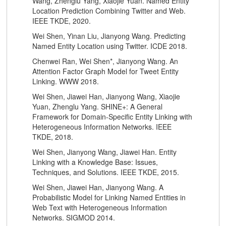
Wang, Zhenglu Yang, Xiaojie Yuan. Named Entity
Location Prediction Combining Twitter and Web.
IEEE TKDE, 2020.
Wei Shen, Yinan Liu, Jianyong Wang. Predicting
Named Entity Location using Twitter. ICDE 2018.
Chenwei Ran, Wei Shen*, Jianyong Wang. An
Attention Factor Graph Model for Tweet Entity
Linking. WWW 2018.
Wei Shen, Jiawei Han, Jianyong Wang, Xiaojie
Yuan, Zhenglu Yang. SHINE+: A General
Framework for Domain-Specific Entity Linking with
Heterogeneous Information Networks. IEEE
TKDE, 2018.
Wei Shen, Jianyong Wang, Jiawei Han. Entity
Linking with a Knowledge Base: Issues,
Techniques, and Solutions. IEEE TKDE, 2015.
Wei Shen, Jiawei Han, Jianyong Wang. A
Probabilistic Model for Linking Named Entities in
Web Text with Heterogeneous Information
Networks. SIGMOD 2014.