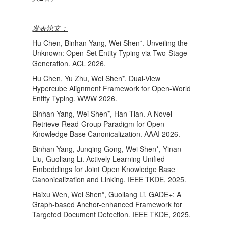
发表论文：
Hu Chen, Binhan Yang, Wei Shen*. Unveiling the
Unknown: Open-Set Entity Typing via Two-Stage
Generation. ACL 2026.
Hu Chen, Yu Zhu, Wei Shen*. Dual-View
Hypercube Alignment Framework for Open-World
Entity Typing. WWW 2026.
Binhan Yang, Wei Shen*, Han Tian. A Novel
Retrieve-Read-Group Paradigm for Open
Knowledge Base Canonicalization. AAAI 2026.
Binhan Yang, Junqing Gong, Wei Shen*, Yinan
Liu, Guoliang Li. Actively Learning Unified
Embeddings for Joint Open Knowledge Base
Canonicalization and Linking. IEEE TKDE, 2025.
Haixu Wen, Wei Shen*, Guoliang Li. GADE+: A
Graph-based Anchor-enhanced Framework for
Targeted Document Detection. IEEE TKDE, 2025.