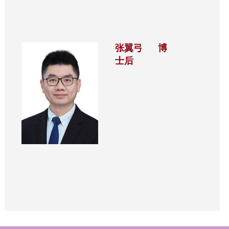
张翼弓 博
士后