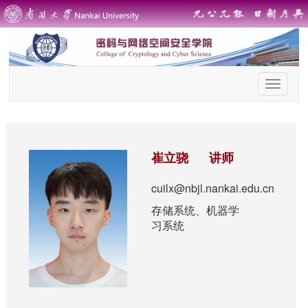
首
页
导
航
崔立骁 讲师
cuilx@nbjl.nankai.edu.cn
存储系统、机器学
习系统