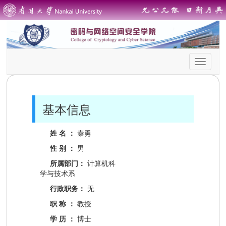
首
页
导
航
基本信息
姓 名 ：
秦勇
性 别 ：
男
所属部门：
计算机科
学与技术系
行政职务：
无
职 称 ：
教授
学 历 ：
博士