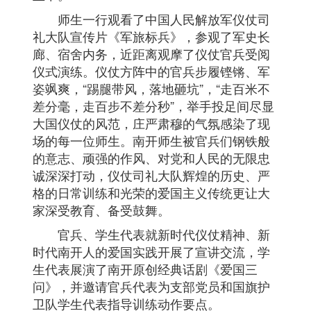
师生一行观看了中国人民解放军仪仗司
礼大队宣传片《军旅标兵》，参观了军史长
廊、宿舍内务，近距离观摩了仪仗官兵受阅
仪式演练。仪仗方阵中的官兵步履铿锵、军
姿飒爽，“踢腿带风，落地砸坑”，“走百米不
差分毫，走百步不差分秒”，举手投足间尽显
大国仪仗的风范，庄严肃穆的气氛感染了现
场的每一位师生。南开师生被官兵们钢铁般
的意志、顽强的作风、对党和人民的无限忠
诚深深打动，仪仗司礼大队辉煌的历史、严
格的日常训练和光荣的爱国主义传统更让大
家深受教育、备受鼓舞。
官兵、学生代表就新时代仪仗精神、新
时代南开人的爱国实践开展了宣讲交流，学
生代表展演了南开原创经典话剧《爱国三
问》，并邀请官兵代表为支部党员和国旗护
卫队学生代表指导训练动作要点。