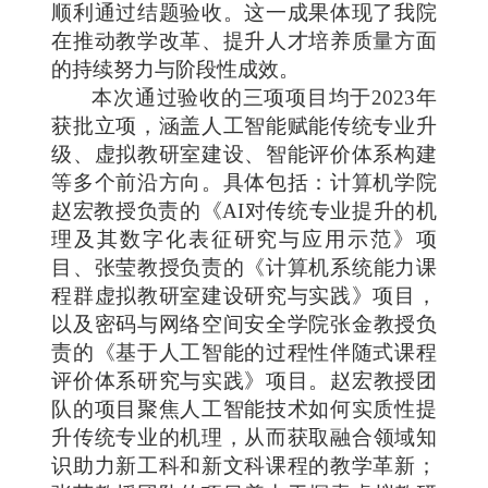
顺利通过结题验收
。这一成果体现了我院
在推动教学改革、提升人才培养质量方面
的持续努力与阶段性成效。
本次通过验收的三项项目均于
2023年
获批立项，涵盖人工智能赋能传统专业升
级、虚拟教研室建设、智能评价体系构建
等多个前沿方向。具体包括：计算机学院
赵宏
教授
负责的《
AI对传统专业提升的机
理及其数字化表征研究与应用示范》项
目、张莹
教授
负责的《计算机系统能力课
程群虚拟教研室建设研究与实践》项目，
以及密码与网络空间安全学院张金
教授
负
责的《基于人工智能的过程性伴随式课程
评价体系研究与实践》项目。赵宏
教授
团
队的项目聚焦人工智能技术如何实质性提
升传统专业
的
机理，从而获取融合领域知
识助力新工科和新文科课程的教学革新
；