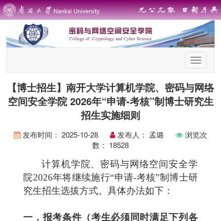
首
页
导
【博士招生】南开大学计算机学院、密码与网络
航
空间安全学院 2026年“申请-考核”制博士研究生
招生实施细则
发布时间：
2025-10-28
发布人：
孟璐
浏览次
数：
18528
计算机学院、
密码与网络空间安全学
院
202
6
年将继续施行
“
申请
-
考核
”
制博士研
究生招生选拔方式。具体办法如下：
一．报考条件（考生必须同时满足下列各