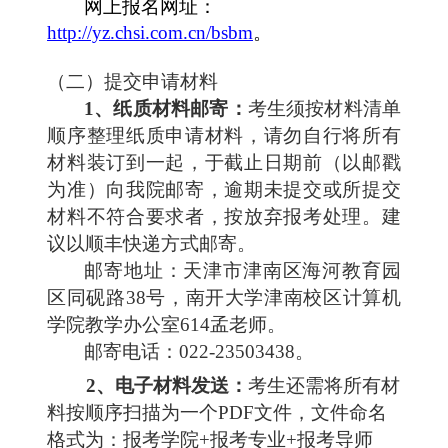
网上报名网址：
http://yz.chsi.com.cn/bsbm
。
（二）提交申请材料
1
、纸质材料邮寄：
考生须按材料清单
顺序整理纸质申请材料，请勿自行将所有
材料装订到一起，于截止日期前（以邮戳
为准）向我院邮寄，逾期未提交或所提交
材料不符合要求者，按放弃报考处理。建
议以顺丰快递方式邮寄。
邮寄地址：天津市津南区海河教育园
区同砚路
38
号，南开大学津南校区计算机
学院教
学办公室
614
孟
老师。
邮寄电话：
022-23503438
。
2、
电子材料发送：
考生还需将所有材
料按顺序扫描为一个
PDF
文件，文件命名
格式为：报考学院
+
报考专业
+
报考导师