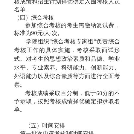
核成绩和招生计划择优确定入围考核人员
名单。
（四）综合考核
参加
综合考核的考生需缴纳复试费，
标准为
90元/人
·
次。
学院组织
“
综合考核专家组
”
负责
综合
考核工作的具体实施
，
考核采取面试形
式。
对
考生的思想政治素质和品德
、
学业
水平、专业素养、科研能力、创新
能力
、
外语能力
以及
综合素质等
方面
进行全面考
察。
考核成绩采取百分制，低于
60
分的不
予录取，按照考核成绩择优确定拟录取名
单。
（五）时间安排
第一批次申请考核制时间安排