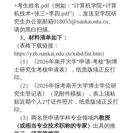
+
考生姓名
.pdf
（例如：
“
计算机学院
+
计算
机技术
+
张三
+
李四
.pdf”
），
发送至学院研
究生办公室邮箱
018055
@nankai.edu.cn
。
请勿黑白扫描。
3、
材料清单如下
：
（
表格下载链接
：
https://yzb.nankai.edu.cn/xsbd/list.htm
）
（
1
）《
2026年南开大学“申请-考核”制博
士研究生考核申请表》，纸质版须正反打
印。
（
2
）《
2026年报考南开大学博士学位研
究生登记表》（见附件模板），表上须粘
贴近期个人
2
寸证件照片，纸质版须正反打
印。
（
3
）两名所申请学科专业领域内
教授
（或相当专业技术职称的专家）
出具的推