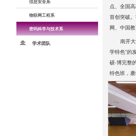
信息安全系
点、全国高
物联网工程系
首创突破。
网、中国教
密码科学与技术系
南开大
学术团队
学特色”的
硕-博完整
特色班，赓